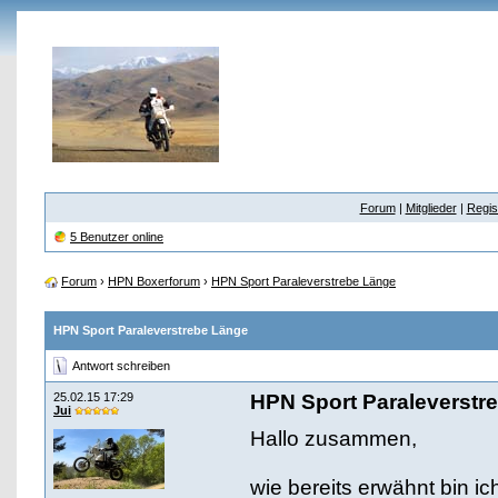
Forum
|
Mitglieder
|
Regis
5 Benutzer online
Forum
›
HPN Boxerforum
›
HPN Sport Paraleverstrebe Länge
HPN Sport Paraleverstrebe Länge
Antwort schreiben
25.02.15 17:29
HPN Sport Paraleverstr
Jui
Hallo zusammen,
wie bereits erwähnt bin i