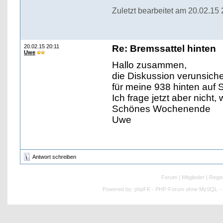
Zuletzt bearbeitet am 20.02.15
20.02.15 20:11
Re: Bremssattel hinten
Uwe
Hallo zusammen,
die Diskussion verunsich
für meine 938 hinten auf
Ich frage jetzt aber nicht,
Schönes Wochenende
Uwe
Antwort schreiben
Forum
|
Mitglieder
|
Regis
Powered by:
phpFK - PHP-Forum ohne MySQL - p