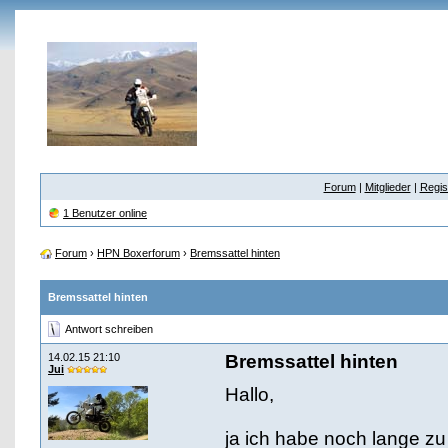
Forum
|
Mitglieder
|
Regis
1 Benutzer online
Forum
›
HPN Boxerforum
›
Bremssattel hinten
Bremssattel hinten
Antwort schreiben
14.02.15 21:10
Bremssattel hinten
Jui
Hallo,
ja ich habe noch lange zu