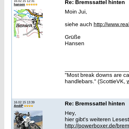
16.02.15 12:31
Re: Bremssattel hinten
hansen
Moin Jui,
siehe auch
http://www.r
Grüße
Hansen
____________________
"Most break downs are ca
handlebars." (ScottieVK,
16.02.15 13:39
Re: Bremssattel hinten
AndiP
Hey,
hier gibt's weiteren Lesest
http://powerboxer.de/bre