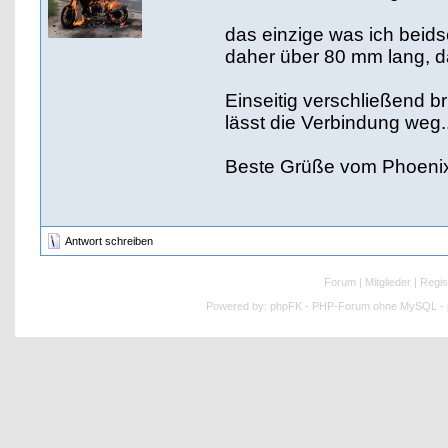
das einzige was ich beids
daher über 80 mm lang, da 
Einseitig verschließend b
lässt die Verbindung weg..
Beste Grüße vom Phoeni
Antwort schreiben
Forum
|
Mitglieder
|
Regis
Powered by:
phpFK - PHP-Forum ohne MySQL - p