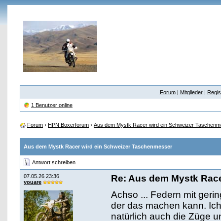
Forum
|
Mitglieder
|
Regis
1 Benutzer online
Forum
›
HPN Boxerforum
›
Aus dem Mystk Racer wird ein Schweizer Taschenm
Aus dem Mystk Racer wird ein Schweizer Taschenmesser
Antwort schreiben
07.05.26 23:36
Re: Aus dem Mystk Race
youare
Achso ... Federn mit gering
der das machen kann. Ich 
natürlich auch die Züge u