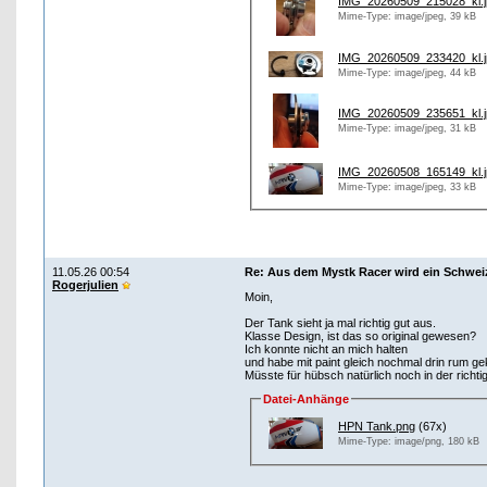
IMG_20260509_215028_kl.j
Mime-Type: image/jpeg, 39 kB
IMG_20260509_233420_kl.j
Mime-Type: image/jpeg, 44 kB
IMG_20260509_235651_kl.j
Mime-Type: image/jpeg, 31 kB
IMG_20260508_165149_kl.j
Mime-Type: image/jpeg, 33 kB
11.05.26 00:54
Re: Aus dem Mystk Racer wird ein Schwe
Rogerjulien
Moin,
Der Tank sieht ja mal richtig gut aus.
Klasse Design, ist das so original gewesen?
Ich konnte nicht an mich halten
und habe mit paint gleich nochmal drin rum gekr
Müsste für hübsch natürlich noch in der richt
Datei-Anhänge
HPN Tank.png
(67x)
Mime-Type: image/png, 180 kB