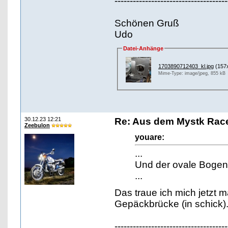
-------------------------------------
Schönen Gruß
Udo
Datei-Anhänge
1703890712403_kl.jpg
(157
Mime-Type: image/jpeg, 855 kB
30.12.23 12:21
Re: Aus dem Mystk Race
Zeebulon
youare:
...
Und der ovale Bogen 
...
Das traue ich mich jetzt m
Gepäckbrücke (in schick)
-------------------------------------