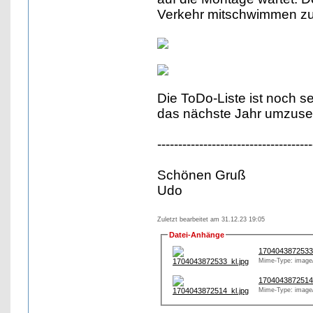
Verkehr mitschwimmen z
Die ToDo-Liste ist noch se
das nächste Jahr umzuset
-------------------------------------
Schönen Gruß
Udo
Zuletzt bearbeitet am 31.12.23 19:05
Datei-Anhänge
1704043872533_
Mime-Type: image/
1704043872514_
Mime-Type: image/