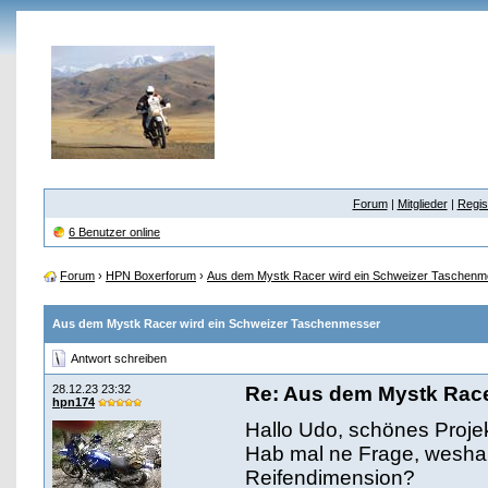
Forum
|
Mitglieder
|
Regis
6 Benutzer online
Forum
›
HPN Boxerforum
›
Aus dem Mystk Racer wird ein Schweizer Taschenm
Aus dem Mystk Racer wird ein Schweizer Taschenmesser
Antwort schreiben
28.12.23 23:32
Re: Aus dem Mystk Race
hpn174
Hallo Udo, schönes Projekt
Hab mal ne Frage, weshal
Reifendimension?