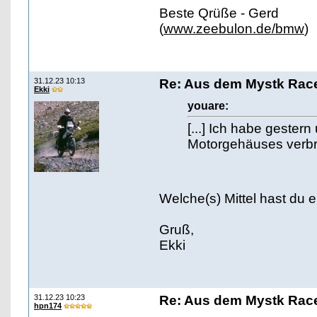
Beste Qrüße - Gerd
(
www.zeebulon.de/bmw
)
31.12.23 10:13
Re: Aus dem Mystk Race
Ekki
youare:
[...] Ich habe gester
Motorgehäuses verbrac
Welche(s) Mittel hast du 
Gruß,
Ekki
31.12.23 10:23
Re: Aus dem Mystk Race
hpn174