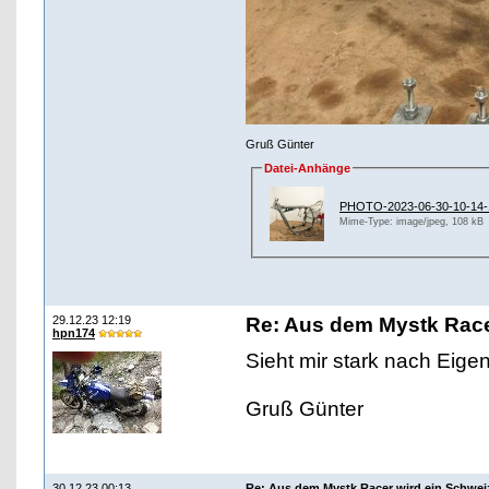
Gruß Günter
Datei-Anhänge
PHOTO-2023-06-30-10-14-1
Mime-Type: image/jpeg, 108 kB
29.12.23 12:19
Re: Aus dem Mystk Race
hpn174
Sieht mir stark nach Eig
Gruß Günter
30.12.23 00:13
Re: Aus dem Mystk Racer wird ein Schwe