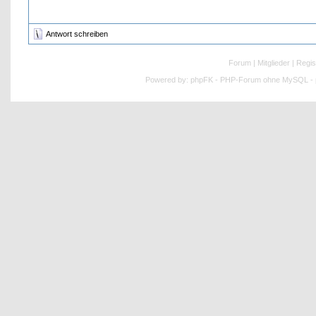
Antwort schreiben
Forum
|
Mitglieder
|
Regis
Powered by:
phpFK - PHP-Forum ohne MySQL - p