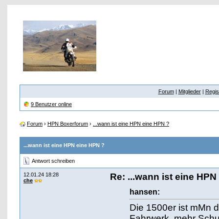
Forum
|
Mitglieder
|
Regis
9 Benutzer online
Forum
›
HPN Boxerforum
›
...wann ist eine HPN eine HPN ?
...wann ist eine HPN eine HPN ?
Antwort schreiben
12.01.24 18:28
Re: ...wann ist eine HPN
che
hansen:
Die 1500er ist mMn d
Fahrwerk, mehr Schu