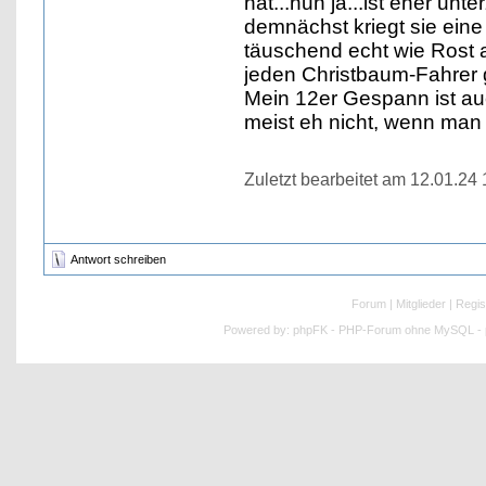
hat...nun ja...ist eher unte
demnächst kriegt sie eine
täuschend echt wie Rost a
jeden Christbaum-Fahrer 
Mein 12er Gespann ist auc
meist eh nicht, wenn man
Zuletzt bearbeitet am 12.01.24
Antwort schreiben
Forum
|
Mitglieder
|
Regis
Powered by:
phpFK - PHP-Forum ohne MySQL - p