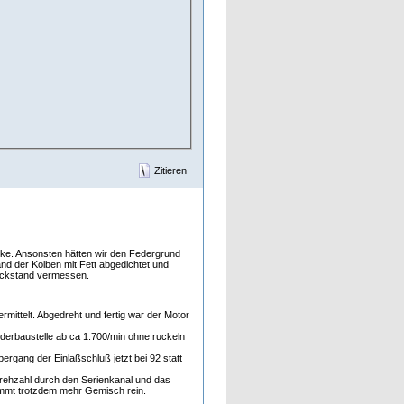
Zitieren
ocke. Ansonsten hätten wir den Federgrund
d der Kolben mit Fett abgedichtet und
rückstand vermessen.
ittelt. Abgedreht und fertig war der Motor
derbaustelle ab ca 1.700/min ohne ruckeln
gang der Einlaßschluß jetzt bei 92 statt
 Drehzahl durch den Serienkanal und das
kommt trotzdem mehr Gemisch rein.