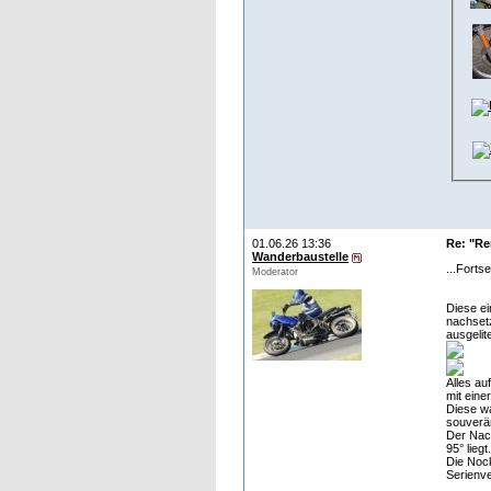
01.06.26 13:36
Re: "R
Wanderbaustelle
...Forts
Moderator
Diese ei
nachsetz
ausgelit
Alles au
mit eine
Diese wa
souverän
Der Nac
95° liegt.
Die Nock
Serienve