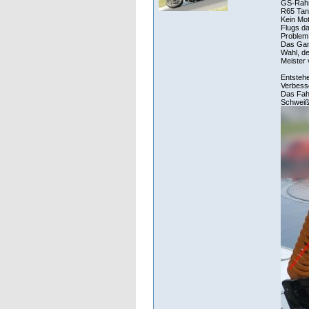
GS-Rahm
R65 Tan
Kein Mot
Flugs d
Problem 
Das Ganz
Wahl, de
Meister
Entstehe
Verbess
Das Fahr
Schweißp