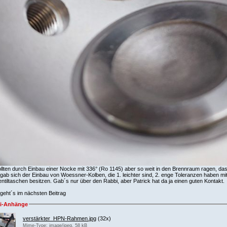
llten durch Einbau einer Nocke mit 336° (Ro 1145) aber so weit in den Brennraum ragen, das
gab sich der Einbau von Woessner-Kolben, die 1. leichter sind, 2. enge Toleranzen haben m
ntiltaschen besitzen. Gab´s nur über den Rabbi, aber Patrick hat da ja einen guten Kontakt.
r geht´s im nächsten Beitrag
ei-Anhänge
verstärkter_HPN-Rahmen.jpg
(32x)
Mime-Type: image/jpeg, 58 kB