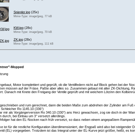
Spiegler.jpg
(25x)
Mime-Type: image/jpeg, 77 kB
KW.jpg
(28x)
Mime-Type: image/jpeg, 70 kB
ZK.jpg
(28x)
Mime-Type: image/jpeg, 111 kB
entner"-Mopped
etzung
ngebaut, Motor komplettiert und geprüft, ob die Ventilfedern nicht auf Block gehen bei der N
en müssen auf der Fräse. Paßte aber alles so. Zusammen gebaut mit alter ZK-Dichtung, Ran
ert. Danach mit Knete den Freigang der Ventile geprüft und mit weichem Lötzinn den Kolben
fgeschrieben und rum gerechnet, dann die beiden Maße zum abdrehen der Zylinder am Fuß erm
r Schleicher Ro 1145.10 (336°)
r mir als Vorgängerversion Ro 340.10 (330°) ans Herz gewachsen, zog sie doch in der Wan
 durch, bei Einbau um 3° versetzt allerdings.
hfolger hat den EL-Nocken nach früh versetzt, so dass neben einem angepaßtem Rampenüber
e ist für die restliche Konfiguration überdimensioniert, der Engpaß wird also bei steigender
ntil (EL) vorgegeben. Trotzdem ist das Integral unter der EL-Kurve jetzt größer, heißt, es 