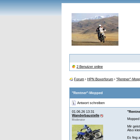
2 Benutzer online
Forum
›
HPN Boxerforum
›
"Rentner"-Mop
"Rentner"-Mopped
Antwort schreiben
01.06.26 13:31
"Rentn
Wanderbaustelle
Mopped f
Moderator
Mir geis
Also kle
Es fing