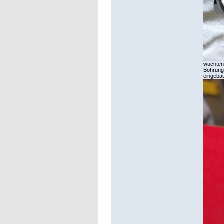
wuchten 
Bohrunge
eingebau