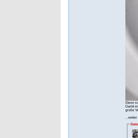
Diese so
Damit er
große Ve
...weite
Dat