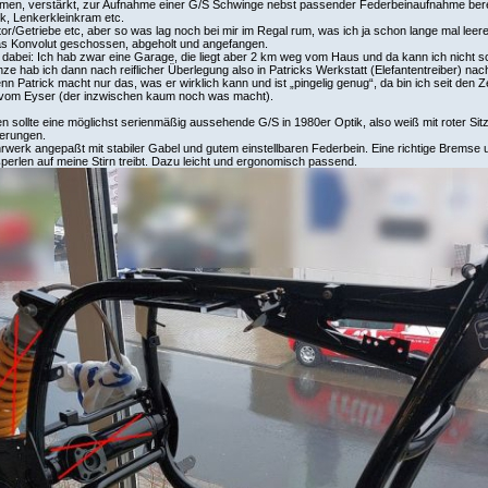
en, verstärkt, zur Aufnahme einer G/S Schwinge nebst passender Federbeinaufnahme bereit
k, Lenkerkleinkram etc.
or/Getriebe etc, aber so was lag noch bei mir im Regal rum, was ich ja schon lange mal leere
as Konvolut geschossen, abgeholt und angefangen.
dabei: Ich hab zwar eine Garage, die liegt aber 2 km weg vom Haus und da kann ich nicht s
e hab ich dann nach reiflicher Überlegung also in Patricks Werkstatt (Elefantentreiber) nac
nn Patrick macht nur das, was er wirklich kann und ist „pingelig genug“, da bin ich seit den
 vom Eyser (der inzwischen kaum noch was macht).
n sollte eine möglichst serienmäßig aussehende G/S in 1980er Optik, also weiß mit roter Sitz
erungen.
werk angepaßt mit stabiler Gabel und gutem einstellbaren Federbein. Eine richtige Bremse u
erlen auf meine Stirn treibt. Dazu leicht und ergonomisch passend.