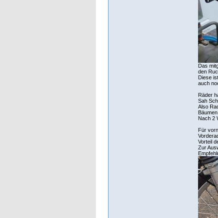
Das mitg
den Ruck
Diese is
auch noc
Räder ha
Sah Sche
Also Rad
Bäumen
Nach 2 W
Für vorn
Vorderad
Vorteil 
Zur Ausw
Empfehlu