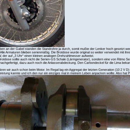
ben an der Gabel standen die Standrohre ja durch, somit mußte der Lenker hoch gesetzt we
Alle Armaturen blieben serienmäßig. Die Brotdose wurde original so weiter verwendet mit ihr
, der auf „3 Uhr“ einen kleinen analogen Drehzahlmesser aufweist.
Brotdose sollte auch nicht die Serien-GS Schale (Lärmgenerator), sondern eine von Ritmo Ser
nachgefertigt, dazu auch noch die Anlasserabdeckung. Den Carbondeckel für die Lima bekam
ren wir auch schon beim Motor. Im Regal lag ein Aggregat der letzten Generation (10 2 V D) 
leistung kannte und ich den nur ein einziges mal in meinem Leben anpacken wollte. Also hat Pa