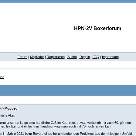
HPN-2V Boxerforum
Forum
|
Mitglieder
|
Registrieren
|
Suche
|
Regeln
|
FAQ
|
Impressum
ped
er"-Mopped
ür´s Alter.
terte ja schon lange eine handliche G/S im Kopf rum. sowas wollte ich mir zum 60. gönnen.
iner, leichter und einfach im Handling, was man auch mit 70 noch fahren kann.
 an im Jahre 2021 beim Erwerb eines herum stehenden Projektes aus dem hiesigen Umfeld.