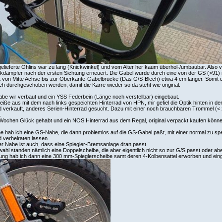
elieferte Öhlins war zu lang (Knickwinkel) und vom Alter her kaum überhol-/umbaubar. Also v
dämpfer nach der ersten Sichtung erneuert. Die Gabel wurde durch eine von der GS (>91) m
t von Mitte Achse bis zur Oberkante-Gabelbrücke (Das G/S-Blech) etwa 4 cm länger. Somit 
h durchgeschoben werden, damit die Karre wieder so da steht wie original.
be wir verbaut und ein YSS Federbein (Länge noch verstellbar) eingebaut.
iße aus mit dem nach links gespeichten Hinterrad von HPN, mir gefiel die Optik hinten in de
 verkauft, anderes Serien-Hinterrad gesucht. Dazu mit einer noch brauchbaren Trommel (< 
.
ochen Glück gehabt und ein NOS Hinterrad aus dem Regal, original verpackt kaufen können. 
e hab ich eine GS-Nabe, die dann problemlos auf die GS-Gabel paßt, mit einer normal zu 
 verheiraten lassen.
der Nabe ist auch, dass eine Spiegler-Bremsanlage dran passt.
ahl standen nämlich eine Doppelscheibe, die aber eigentlich nicht so zur G/S passt oder abe
ng hab ich dann eine 300 mm-Spieglerscheibe samt deren 4-Kolbensattel erworben und eingeb