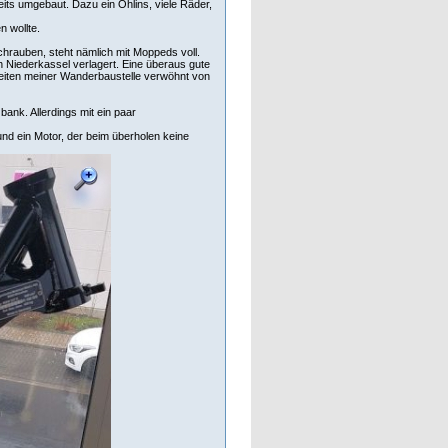
s umgebaut. Dazu ein Öhlins, viele Räder,
n wollte.
chrauben, steht nämlich mit Moppeds voll.
h Niederkassel verlagert. Eine überaus gute
 Zeiten meiner Wanderbaustelle verwöhnt von
bank. Allerdings mit ein paar
nd ein Motor, der beim überholen keine