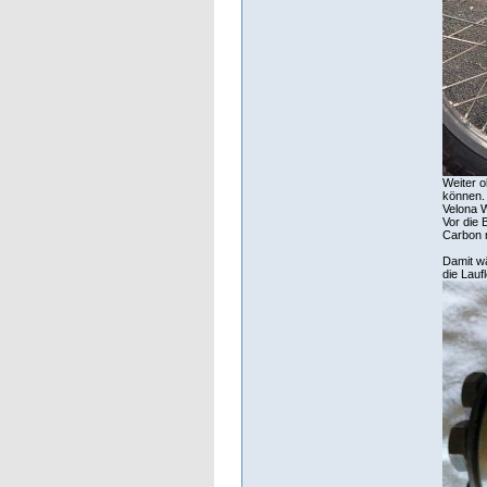
Weiter o
können. 
Velona W
Vor die 
Carbon 
Damit wä
die Lauf