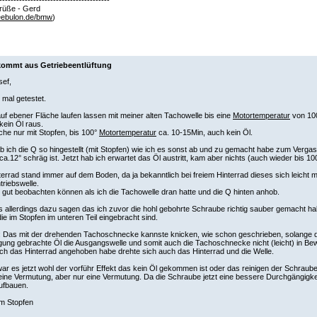
rüße - Gerd
ebulon.de/bmw
)
kommt aus Getriebeentlüftung
sef,
t mal getestet.
f ebener Fläche laufen lassen mit meiner alten Tachowelle bis eine
Motortemperatur
von 100
ein Öl raus.
che nur mit Stopfen, bis 100°
Motortemperatur
ca. 10-15Min, auch kein Öl.
 ich die Q so hingestellt (mit Stopfen) wie ich es sonst ab und zu gemacht habe zum Vergase
 ca.12° schräg ist. Jetzt hab ich erwartet das Öl austritt, kam aber nichts (auch wieder bis 100
errad stand immer auf dem Boden, da ja bekanntlich bei freiem Hinterrad dieses sich leicht m
riebswelle.
gut beobachten können als ich die Tachowelle dran hatte und die Q hinten anhob.
 allerdings dazu sagen das ich zuvor die hohl gebohrte Schraube richtig sauber gemacht hab
ie im Stopfen im unteren Teil eingebracht sind.
 Das mit der drehenden Tachoschnecke kannste knicken, wie schon geschrieben, solange d
ung gebrachte Öl die Ausgangswelle und somit auch die Tachoschnecke nicht (leicht) in Be
ich das Hinterrad angehoben habe drehte sich auch das Hinterrad und die Welle.
war es jetzt wohl der vorführ Effekt das kein Öl gekommen ist oder das reinigen der Schraub
ine Vermutung, aber nur eine Vermutung. Da die Schraube jetzt eine bessere Durchgängigkeit 
ufbauen.
im Stopfen