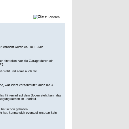
Zitieren
° erreicht wurde ca. 10-15 Min.
r einstellen, vor die Garage deren ein
°).
it dreht und somit auch die
e, war leicht verschmutzt, auch die 3
as Hinterrad auf dem Boden steht kann das
wegung setzen im Leerlauf.
e hat schon geholfen.
hat, konnte sich eventuell erst gar kein