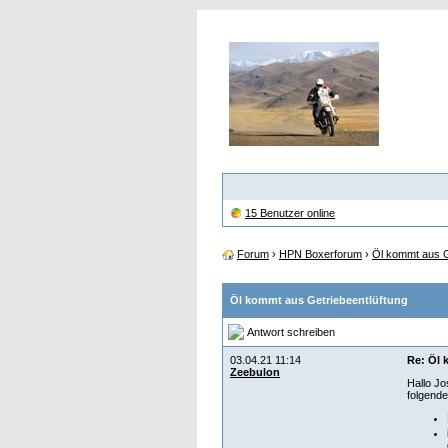
15 Benutzer online
Forum
›
HPN Boxerforum
›
Öl kommt aus G
Öl kommt aus Getriebeentlüftung
Antwort schreiben
03.04.21 11:14
Re: Öl 
Zeebulon
Hallo Jo
folgende