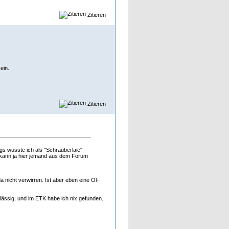
Zitieren
ein.
Zitieren
s wüsste ich als "Schrauberlaie" -
. kann ja hier jemand aus dem Forum
 nicht verwirren. Ist aber eben eine Öl-
rlässig, und im ETK habe ich nix gefunden.