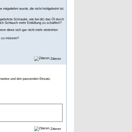
 mitgeliefert wurde, die nicht hohlgebohrt ist.
hlgebohrte Schraube, wie bei dir) das Öl durch
ich Schlauch mehr Entlüftung zu schaffen!?
wenn diese sich gar nicht mehr eindrehen
en zu müssen?
Zitieren
eihweise und den passenden Einsatz.
Zitieren