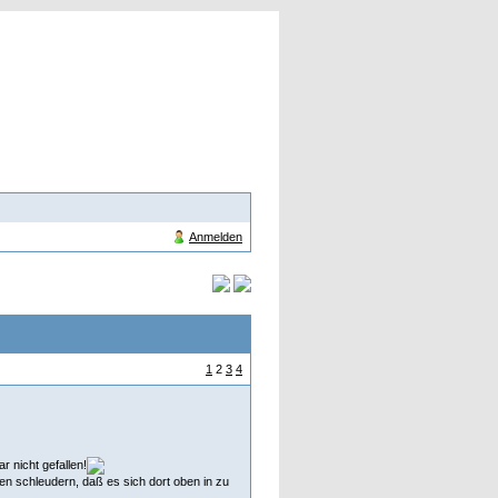
Anmelden
1
2
3
4
r nicht gefallen!
en schleudern, daß es sich dort oben in zu