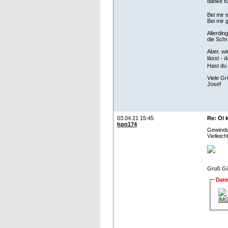
danke fü
Bei mir 
Bei mir 
Allerdin
die Schr
Aber, wi
lässt - 
Hast du 
Viele G
Josef
03.04.21 15:45
Re: Öl 
hpn174
Gewindee
Vielleic
Gruß Gü
Dat